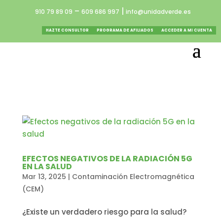
–
|
910 79 89 09
609 686 997
info@unidadverde.es
HAZTE CONSULTOR
PROGRAMA DE AFILIADOS
ACCEDER A MI CUENTA
EFECTOS NEGATIVOS DE LA RADIACIÓN 5G
EN LA SALUD
Mar 13, 2025
|
Contaminación Electromagnética
(CEM)
¿Existe un verdadero riesgo para la salud?