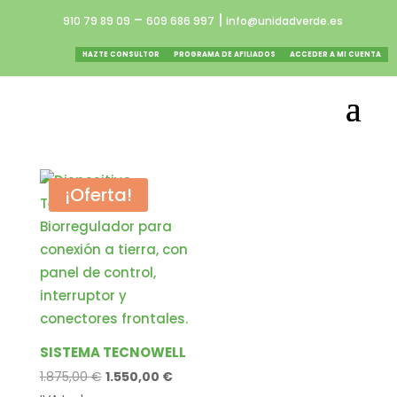
–
|
910 79 89 09
609 686 997
info@unidadverde.es
HAZTE CONSULTOR
PROGRAMA DE AFILIADOS
ACCEDER A MI CUENTA
¡Oferta!
SISTEMA TECNOWELL
El
El
1.875,00
€
1.550,00
€