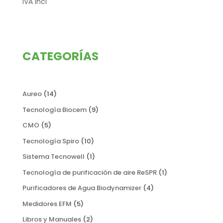
precio
precio
IVA Incl
original
actual
era:
es:
1.875,00 €.
1.550,00 €.
CATEGORÍAS
14
Aureo
14
productos
9
Tecnología Biocem
9
productos
5
CMO
5
productos
10
Tecnología Spiro
10
productos
1
Sistema Tecnowell
1
producto
1
Tecnología de purificación de aire ReSPR
1
producto
4
Purificadores de Agua Biodynamizer
4
productos
5
Medidores EFM
5
productos
2
Libros y Manuales
2