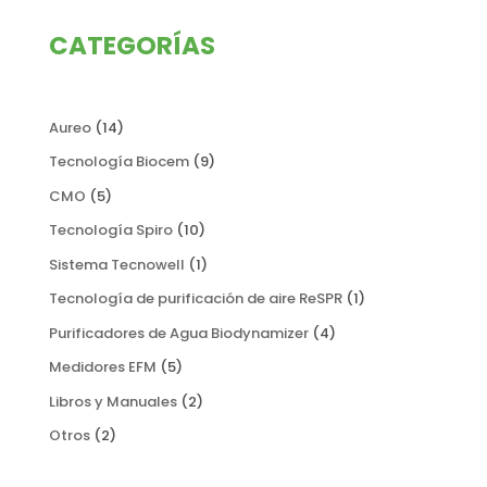
CATEGORÍAS
14
Aureo
14
productos
9
Tecnología Biocem
9
productos
5
CMO
5
productos
10
Tecnología Spiro
10
productos
1
Sistema Tecnowell
1
producto
1
Tecnología de purificación de aire ReSPR
1
producto
4
Purificadores de Agua Biodynamizer
4
productos
5
Medidores EFM
5
productos
2
Libros y Manuales
2
productos
2
Otros
2
productos