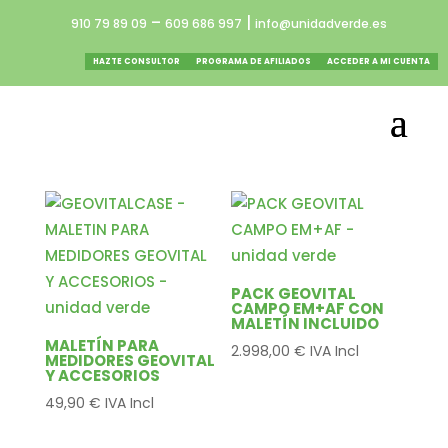
–
|
910 79 89 09
609 686 997
info@unidadverde.es
HAZTE CONSULTOR
PROGRAMA DE AFILIADOS
ACCEDER A MI CUENTA
PACK GEOVITAL
CAMPO EM+AF CON
MALETÍN INCLUIDO
MALETÍN PARA
2.998,00
€
IVA Incl
MEDIDORES GEOVITAL
Y ACCESORIOS
49,90
€
IVA Incl