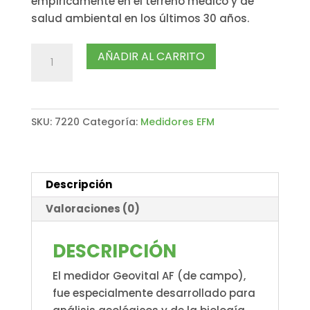
empíricamente en el terreno médico y de
salud ambiental en los últimos 30 años.
Medidor
AÑADIR AL CARRITO
Geovital
AF
cantidad
SKU:
7220
Categoría:
Medidores EFM
Descripción
Valoraciones (0)
DESCRIPCIÓN
El medidor Geovital AF (de campo),
fue especialmente desarrollado para