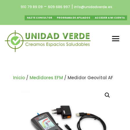
–
|
910 79 89 09
609 686 997
info@unidadverde.es
HAZTE CONSULTOR
PROGRAMA DE AFILIADOS
ACCEDER A MI CUENTA
Inicio
/
Medidores EFM
/ Medidor Geovital AF