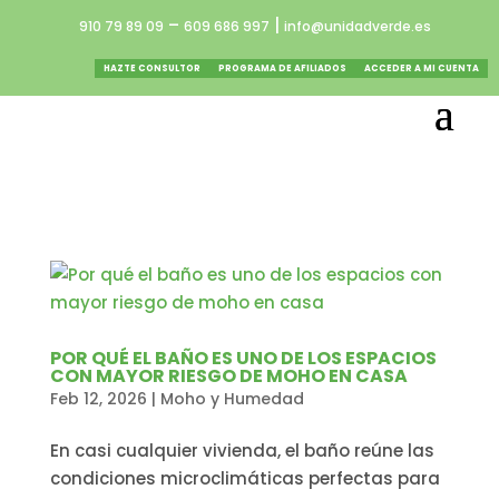
–
|
910 79 89 09
609 686 997
info@unidadverde.es
HAZTE CONSULTOR
PROGRAMA DE AFILIADOS
ACCEDER A MI CUENTA
POR QUÉ EL BAÑO ES UNO DE LOS ESPACIOS
CON MAYOR RIESGO DE MOHO EN CASA
Feb 12, 2026
|
Moho y Humedad
En casi cualquier vivienda, el baño reúne las
condiciones microclimáticas perfectas para