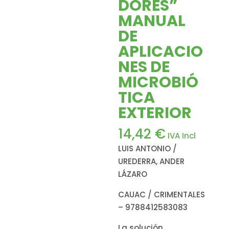
DORES”
MANUAL
DE
APLICACIO
NES DE
MICROBIÓ
TICA
EXTERIOR
14,42
€
IVA Incl
LUIS ANTONIO /
UREDERRA, ANDER
LÁZARO
CAUAC / CRIMENTALES
– 9788412583083
La solución