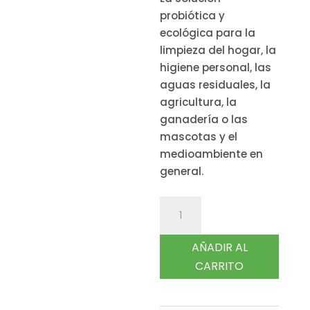
probiótica y
ecológica para la
limpieza del hogar, la
higiene personal, las
aguas residuales, la
agricultura, la
ganadería o las
mascotas y el
medioambiente en
general.
“LOS
MICROORGANISMOS
REGENERADORES”
AÑADIR AL
MANUAL
CARRITO
DE
APLICACIONES
DE