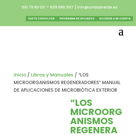
–
|
910 79 89 09
609 686 997
info@unidadverde.es
HAZTE CONSULTOR
PROGRAMA DE AFILIADOS
ACCEDER A MI CUENTA
Inicio
/
Libros y Manuales
/ “LOS
MICROORGANISMOS REGENERADORES” MANUAL
DE APLICACIONES DE MICROBIÓTICA EXTERIOR
“LOS
MICROORG
ANISMOS
REGENERA