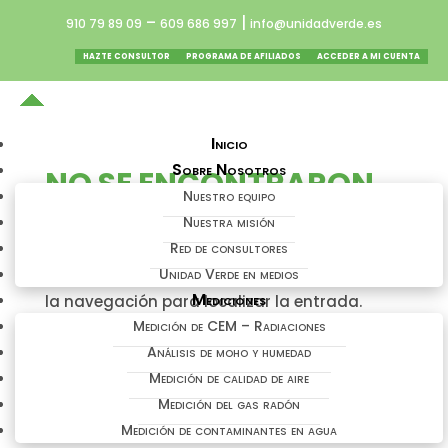
–
|
910 79 89 09
609 686 997
info@unidadverde.es
HAZTE CONSULTOR
PROGRAMA DE AFILIADOS
ACCEDER A MI CUENTA
Inicio
Sobre Nosotros
NO SE ENCONTRARON
Nuestro equipo
RESULTADOS
Nuestra misión
Red de consultores
La página solicitada no pudo encontrarse.
Unidad Verde en medios
Trate de perfeccionar su búsqueda o utilice
Mediciones
la navegación para localizar la entrada.
Medición de CEM – Radiaciones
Análisis de moho y humedad
Medición de calidad de aire
PRODUCTOS DE INTERÉS
Medición del gas radón
Bombilla Circadian Pro
Medición de contaminantes en agua