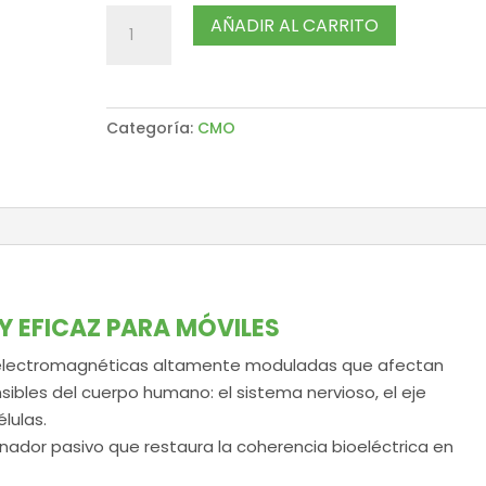
CMO
AÑADIR AL CARRITO
MP24
EASYCALL
PROTECCIÓN
ELECTROMAGNÉTICA
Categoría:
CMO
TELÉFONO
MÓVIL
cantidad
Y EFICAZ PARA MÓVILES
 electromagnéticas altamente moduladas que afectan
ibles del cuerpo humano: el sistema nervioso, el eje
élulas.
ador pasivo que restaura la coherencia bioeléctrica en