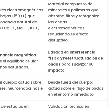
Material compuesto de
ales electromagnéticas
minerales y polímeros que
abajas (150 fT) que
absorbe, filtra y reorganiza
sonancia natural de
las ondas
es (Ca++, Mg++, K++,
electromagnéticas,
reduciendo su efecto
disruptivo.
Basada en
interferencia
onancia magnética
física y reestructuración de
 el equilibrio celular
ondas
para suavizar su
rnos saturados.
impacto.
l cuerpo: actúa sobre
Desde fuera del cuerpo:
res, neuroendocrinos e
actúa sobre el flujo de ondas
en el entorno inmediato.
 de estudios en
Validación técnica en