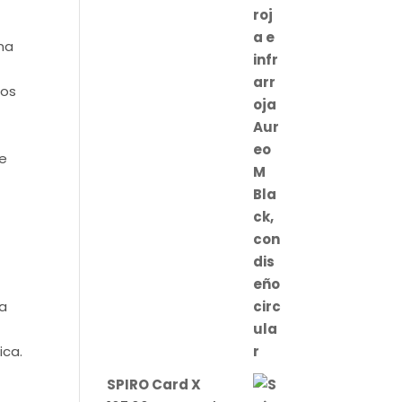
na
cos
e
na
ica.
SPIRO Card X