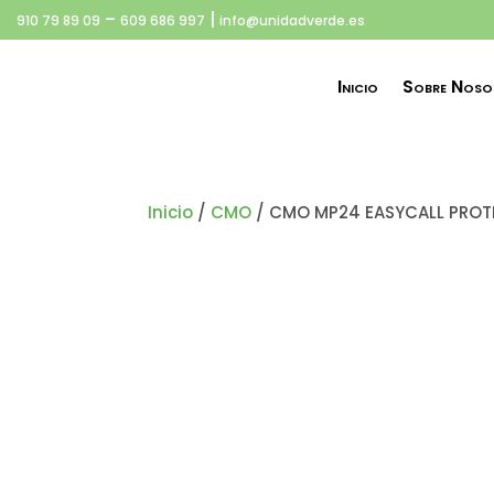
–
|
910 79 89 09
609 686 997
info@unidadverde.es
Inicio
Sobre Noso
Inicio
/
CMO
/ CMO MP24 EASYCALL PROT