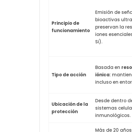
Emisión de señ
bioactivas ultr
Principio de
preservan la re
funcionamiento
iones esencial
Si).
Basada en
res
Tipo de acción
iónica
: mantiene
incluso en ento
Desde dentro de
Ubicación de la
sistemas celula
protección
inmunológicos.
Más de 20 años