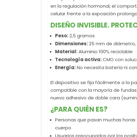
en la regulación hormonal, el comport
celular frente a la exposición prolong
DISEÑO INVISIBLE. PROTE
Peso:
2,5 gramos
Dimensiones:
25 mm de diámetro, 
Material:
Aluminio 100% reciclable
Tecnología activa:
CMO con soluci
Energía:
No necesita batería ni co
El dispositivo se fija fácilmente a la p
compatible con la mayoría de fundas 
nuevo adhesivo de doble cara (suminis
¿PARA QUIÉN ES?
Personas que pasan muchas horas al 
cuerpo
Usuarios preocupados por los posib